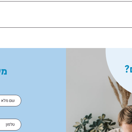
?
מע
ה