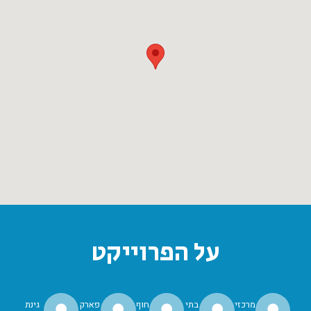
על הפרוייקט
מרכזי
בתי
חוף
פארק
גינת
⚫
⚫
⚫
⚫
⚫