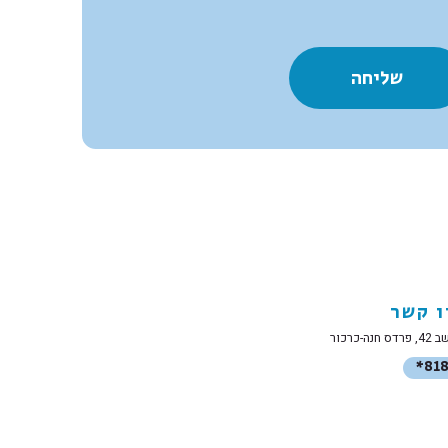
ו קשר
 חנה-כרכור
*81