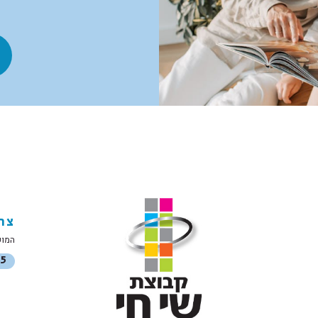
צר
המושב 42, פרדס
85