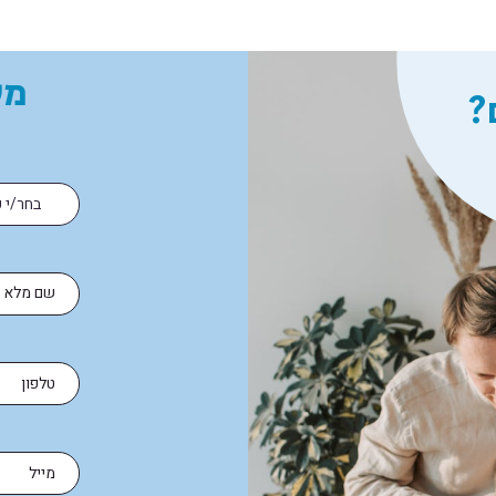
מע
?
ה