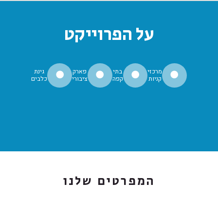
על הפרוייקט
מרכזי
בתי
פארק
גינת
⚫
⚫
⚫
⚫
קניות
קפה
ציבורי
כלבים
המפרטים שלנו