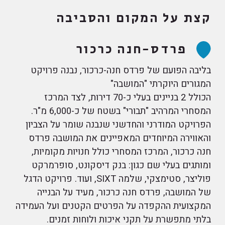
קצת על המקום והסביבה
פרדס-חנה כרכור
בליבה הפועם של פרדס חנה-כרכור, נבנה פרויקט
המגורים היוקרתי "המושבה"
הכולל 2 בניינים בעלי כ-70 דירות, לצד המרכז
המסחרי המרהיב "תבורי" בשטח של כ-6,000 מ"ר.
הפרויקט המודרני והחדשני שנבנה שומר על הצביון
והאווירה המיוחדים המאפיינים את המושבה פרדס
חנה כרכור, המרכז המסחרי כולל חנויות מקומיות,
ומותגים בעלי שם כגון: בנק דיסקונט, סופרמרקט
פוליצר, סטימצקי, שלמה SIXT, ועוד. פרויקט הדגל
של המושבה, פרדס חנה כרכור, מעיד על הבנייה
המקצועית ההקפדה על הפרטים הקטנים ועל העמידה
בלתי מתפשרת על תקני איכות ולוחות זמנים.